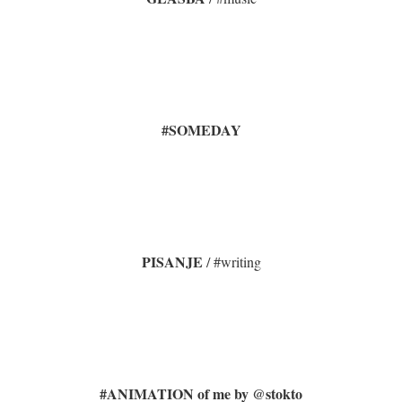
#SOMEDAY
PISANJE
/ #writing
#ANIMATION of me by @stokto