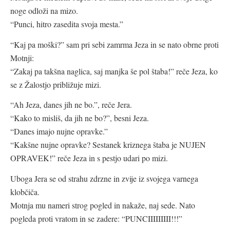
noge odloži na mizo.
“Punci, hitro zasedita svoja mesta.”
“Kaj pa moški?” sam pri sebi zamrma Jeza in se nato obrne proti
Motnji:
“Zakaj pa takšna naglica, saj manjka še pol štaba!” reče Jeza, ko
se z Žalostjo približuje mizi.
“Ah Jeza, danes jih ne bo.”, reče Jera.
“Kako to misliš, da jih ne bo?”, besni Jeza.
“Danes imajo nujne opravke.”
“Kakšne nujne opravke? Sestanek kriznega štaba je NUJEN
OPRAVEK!” reče Jeza in s pestjo udari po mizi.
Uboga Jera se od strahu zdrzne in zvije iz svojega varnega
klobčiča.
Motnja mu nameri strog pogled in nakaže, naj sede. Nato
pogleda proti vratom in se zadere: “PUNCIIIIIIIII!!!”