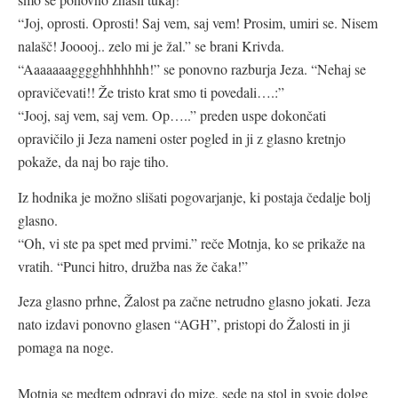
“Joj, oprosti. Oprosti! Saj vem, saj vem! Prosim, umiri se. Nisem
nalašč! Jooooj.. zelo mi je žal.” se brani Krivda.
“Aaaaaaagggghhhhhhh!” se ponovno razburja Jeza. “Nehaj se
opravičevati!! Že tristo krat smo ti povedali….:”
“Jooj, saj vem, saj vem. Op…..” preden uspe dokončati
opravičilo ji Jeza nameni oster pogled in ji z glasno kretnjo
pokaže, da naj bo raje tiho.
Iz hodnika je možno slišati pogovarjanje, ki postaja čedalje bolj
glasno.
“Oh, vi ste pa spet med prvimi.” reče Motnja, ko se prikaže na
vratih. “Punci hitro, družba nas že čaka!”
Jeza glasno prhne, Žalost pa začne netrudno glasno jokati. Jeza
nato izdavi ponovno glasen “AGH”, pristopi do Žalosti in ji
pomaga na noge.
Motnja se medtem odpravi do mize, sede na stol in svoje dolge