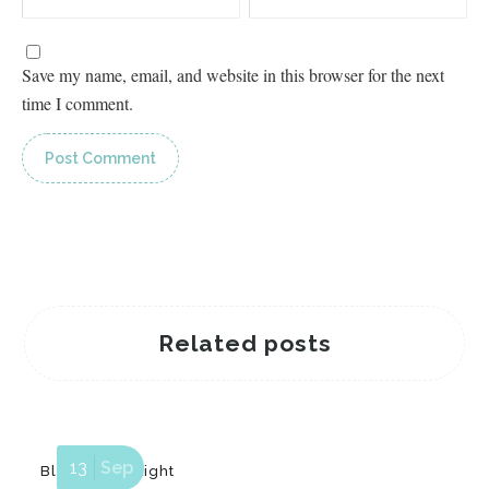
Save my name, email, and website in this browser for the next
Blind in the Light
time I comment.
Related posts
13
Sep
Blind in the Light