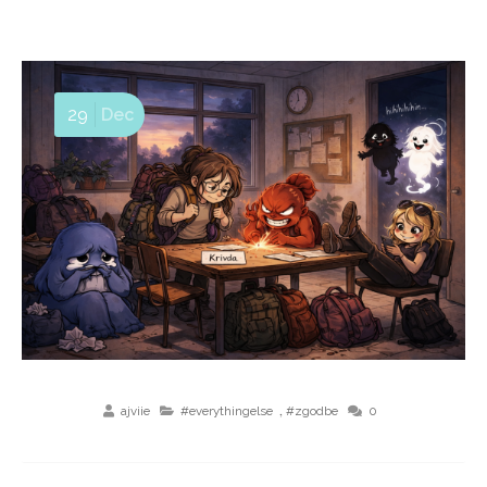
29
Dec
,
ajviie
#everythingelse
#zgodbe
0