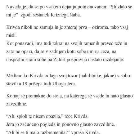
Navada je, da se po vsakem dejanju poimenovanem “Sfuzlalo se
mi je” zgodi sestanek Kriznega štaba.
Krivda nikoli ne zamuja in je zmeraj prva – oziroma, tako vsaj
misli.
Kot ponavadi, ima tudi tokrat na svojih ramenih preveč teže in
zato ne opazi, da se v zadnjem kotu sobe umirja Jeza, na
nasprotni strani sobe pa Žalost pospravlja nastalo razdejanje.
Medtem ko Krivda odlaga svoj tovor (nahrbtnike, jakne) v sobo
številka 19 prišepa tudi Uboga Jera.
Komaj se premakne do stola, na katerega se vsede in nato glasno
zavzdihne.
“Ah, sploh te nisem opazila,” reče Krivda.
Jera jo začudeno pogleda in ponovno glasno zavzdihne.
“Ali bi se ti malo razbremenila?” vpraša Krivda.