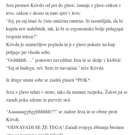
Jera premeri Krivdo od pet do glave, zamaje z glavo enkrat v
levo, enkrat v desno in nato spet v levo:
“Joj, pa saj imaš že čisto uničena ramena. Si razmišljala, da bi
kupila nov nahrbtnik, tak, ki bi se ergonomsko bolje prilagajal
tvojemu telesu?”
Krivda jo sramežljivo pogleda in ji z glavo pokaže na kup
prtljage pri vhodu sobe.
“Oohhhhh….” ponovno zavzdihne Jera in se skrije v klobčič.
“Saj ni hudega, veš. Sem že navajena.” reče Krivda.
Iz druge strani sobe se zasliši glasen *POK*.
Jeza z glavo udari v steno, tako da nastane razpoka, Žalost pa se
zaradi poka zdrzne in prevrže stol.
“Aaaaaaagghgghhhhhh!!!” se zadere Jeza in se obrne proti
Krivdi.
“ODNAVADI SE ŽE TEGA! Zaradi tvojega zbiranja bremen
smo se ponovno znašli tukaj!”