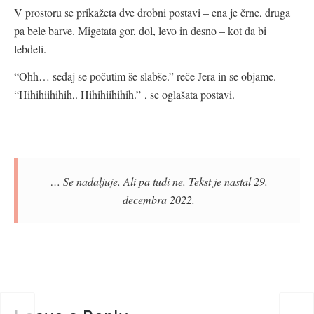
V prostoru se prikažeta dve drobni postavi – ena je črne, druga
pa bele barve. Migetata gor, dol, levo in desno – kot da bi
lebdeli.
“Ohh… sedaj se počutim še slabše.” reče Jera in se objame.
“Hihihiihihih,. Hihihiihihih.” , se oglašata postavi.
… Se nadaljuje. Ali pa tudi ne. Tekst je nastal 29.
decembra 2022.