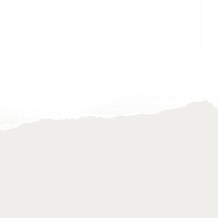
(od)rezat
be