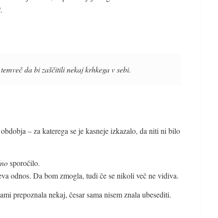
i
.
 temveč da bi zaščitili nekaj krhkega v sebi.
dobja – za katerega se je kasneje izkazalo, da niti ni bilo
lno
sporočilo.
neva odnos. Da bom zmogla, tudi če se nikoli več ne vidiva.
cami prepoznala nekaj, česar sama nisem znala ubesediti.