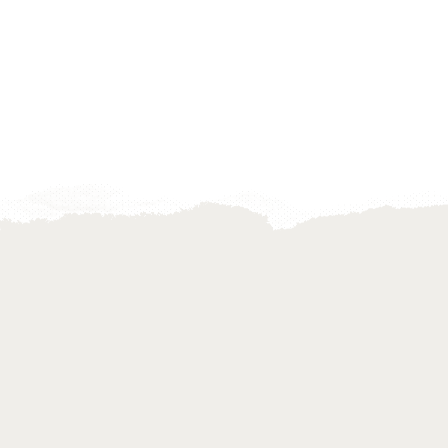
i /2.
integracijo