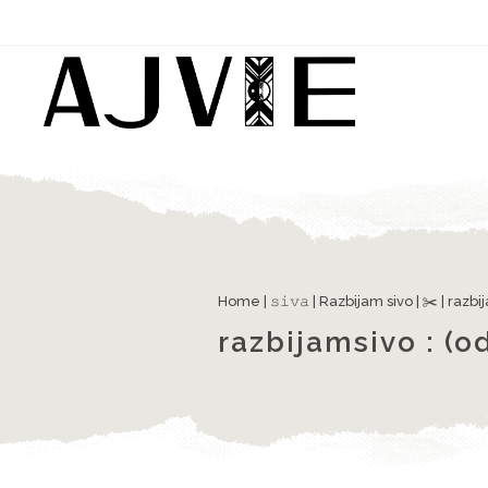
Home
|
𝚜𝚒𝚟𝚊
|
Razbijam sivo
|
✂️
|
razbij
razbijamsivo : (od