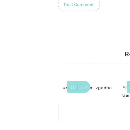
R
10
Jun
#razbijamsivo : zgodbo
#ra
tra