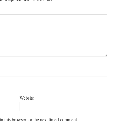
Website
#razbijamsivo : transakcijo
#razbijamsivo : (od)rezati /1.
n this browser for the next time I comment.