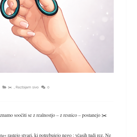
,
✂️
Razbijam sivo
0
namo soočiti se z realnostjo – z resnico – postanejo ✂️
rtu
« rastejo stvari, ki potrebujejo nego : včasih tudi rez. Ne