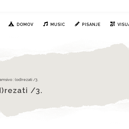
DOMOV
MUSIC
PISANJE
VISU
amsivo : (od)rezati /3.
)rezati /3.