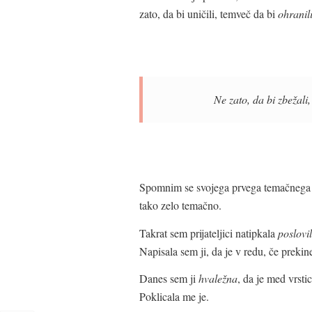
zato, da bi uničili, temveč da bi
ohranil
Ne zato, da bi zbežali,
Spomnim se svojega prvega temačnega ob
tako zelo temačno.
Takrat sem prijateljici natipkala
poslovi
Napisala sem ji, da je v redu, če preki
Danes sem ji
hvaležna
, da je med vrsti
Poklicala me je.