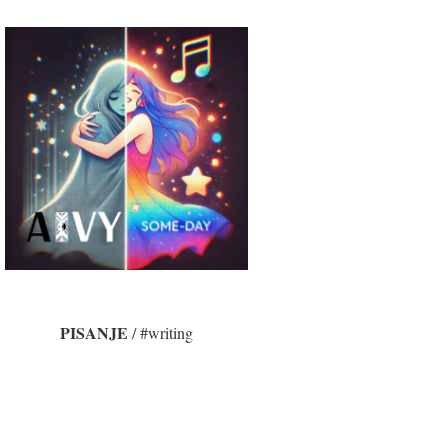
PISANJE
/ #writing