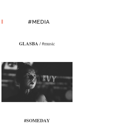
#MEDIA
GLASBA
/ #music
#SOMEDAY