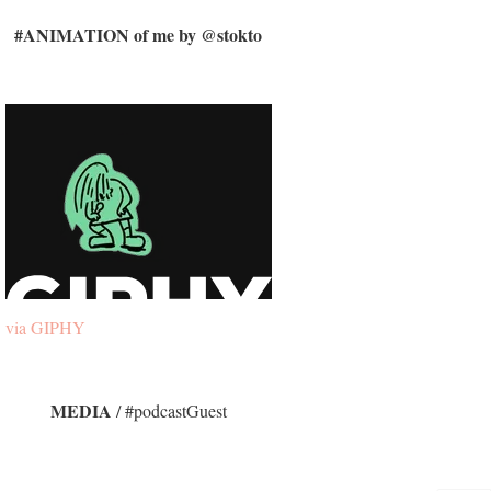
#ANIMATION of me by @stokto
via GIPHY
MEDIA
/ #podcastGuest