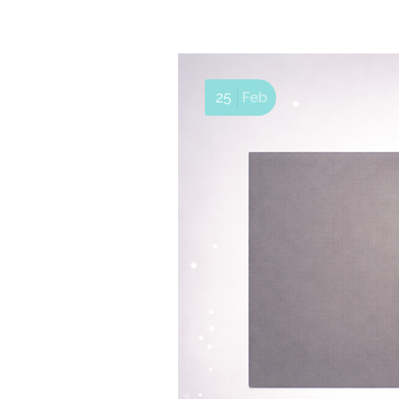
25
Feb