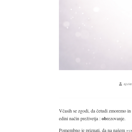
ajviie
Včasih se zgodi, da četudi zmoremo in z
ob
edini način preživetja :
rezovanje.
Pomembno je priznati, da na našem »
v