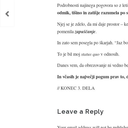
Podrobnosti najinega pogovora so z leti
odmik, tišino in zatišje razumela po s
Njej se je zdelo, da mi daje prostor – 
pomenila
zapuščanje
.
In zato sem posegla po škarjah. “Jaz bo
To je bil moj
status quo
v odnosih.
Danes vem, da obrezovanje ni vedno be
In včasih je največji pogum prav to, 
// KONEC 3. DELA
Leave a Reply
Your email address will not be publishe