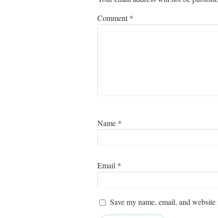
Comment
*
Name
*
Email
*
#razbijamsivo : zgodbo
Save my name, email, and website i