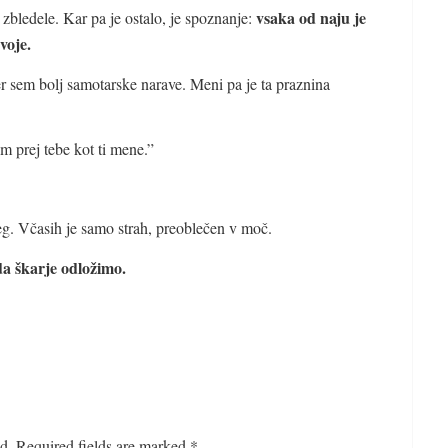
vsaka od naju je
 zbledele. Kar pa je ostalo, je spoznanje:
voje.
ker sem bolj samotarske narave. Meni pa je ta praznina
m prej tebe kot ti mene.”
g. Včasih je samo strah, preoblečen v moč.
da škarje odložimo.
d.
Required fields are marked
*