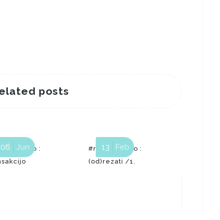
elated posts
06
Jun
13
Feb
24
zbijamsivo :
#razbijamsivo :
nsakcijo
(od)rezati /1.
#razbija