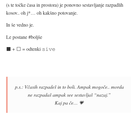
(s te točke časa in prostora) je ponovno sestavljanje razpadlih
kosov.. oh j*… oh kakšno potovanje.
In še vedno je.
Le postane #boljše
⬛️ + ⬜️ = odtenki 𝚜𝚒𝚟𝚎
p.s.: Včasih razpadeš in to boli. Ampak mogoče.. morda
ne razpadaš ampak see sestavljaš “nazaj.”
Kaj pa če… 💗