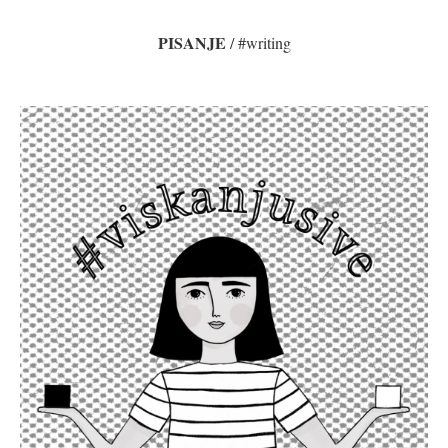
PISANJE
/ #writing