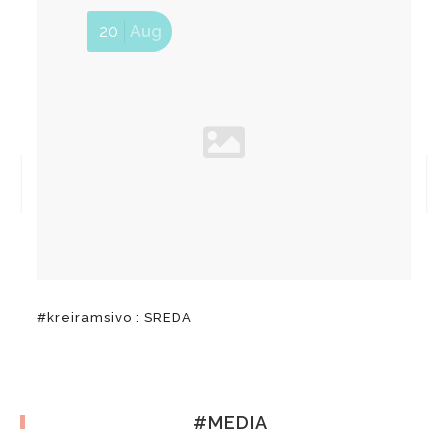
20
Aug
#kreiramsivo : SREDA
#MEDIA