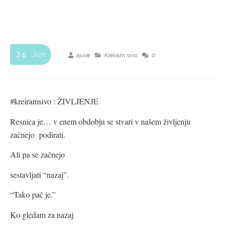
24
Jun
ajviie
Kreiram sivo
0
#kreiramsivo : ŽIVLJENJE
Resnica je… v enem obdobju se stvari v našem življenju
začnejo podirati.
Ali pa se začnejo
sestavljati “nazaj”.
“Tako pač je.”
Ko gledam za nazaj