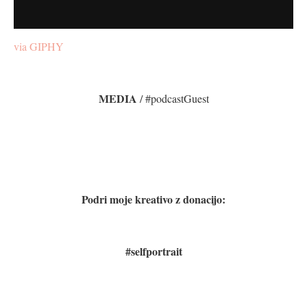
via GIPHY
MEDIA
/ #podcastGuest
Podri moje kreativo z donacijo:
#selfportrait