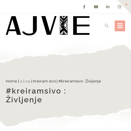
Home
|
𝚜𝚒𝚟𝚊
|
Kreiram sivo
|
#kreiramsivo : Življenje
#kreiramsivo :
Življenje