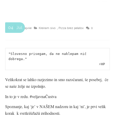
04
Jul
,
ajviie
Kreiram sivo
Pizza brez pelatov
0
"Slovesno prisegam, da ne naklepam nič 
dobrega."
                                            ⚡️HP 
Velikokrat se lahko razjezimo in smo razočarani, še posebej, če
se naše želje ne izpolnijo.
In to je v redu. #veljavnaČustva
Spoznanje, kaj ‘je’ v NAŠEM nadzoru in kaj ‘ni’, je prvi velik
korak k svetlejši/lažji prihodnosti.