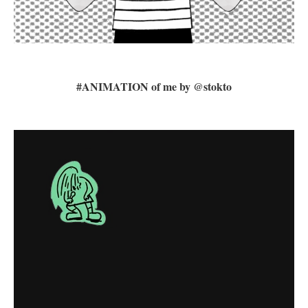
#ANIMATION of me by @stokto