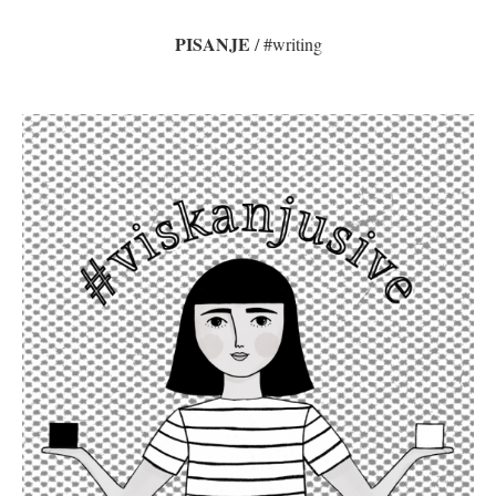
PISANJE
/ #writing