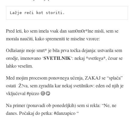
Lažje reči kot storiti.
Pred leti, ko sem imela vsak dan sam0m0r*lne misli, sem se
morala naučiti, kako spremeniti te miselne vzorce:
Odlašanje moje smrt* je bila prva točka dejanja: ustvarila sem
SVETILNIK
orodje, imenovano ‘
‘: nekaj *svetlega*, česar se
lahko veselim.
Med mojim procesom ponovnega učenja, ZAKAJ se “splača”
ostati Ž!va, sem zgradila kar nekaj svetilnikov: eden od njih je
vključeval #pizzo 😅😋
Na primer (ponavadi ob ponedeljkih) sem si rekla: “Ne, ne
danes. Počakaj do petka: #danzapico “