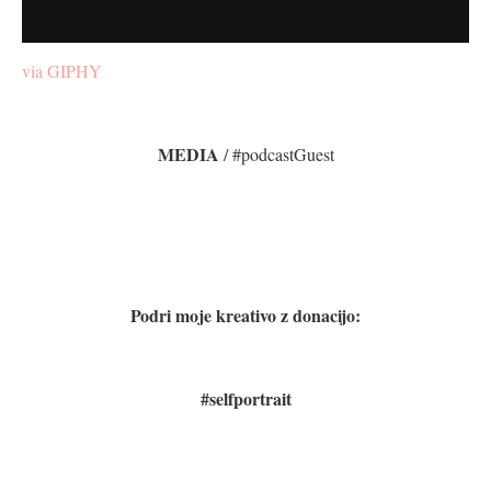
via GIPHY
MEDIA
/ #podcastGuest
Podri moje kreativo z donacijo:
#selfportrait