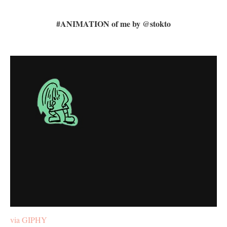
#ANIMATION of me by @stokto
via GIPHY