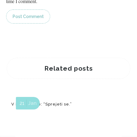
time I comment.
Related posts
21
Jan
V iskanju sive: “Sprejeti se.”