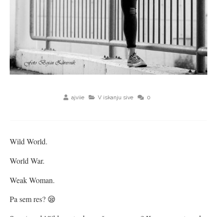
ajviie
V iskanju sive
0
Wild World.
World War.
Weak Woman.
Pa sem res? 😪