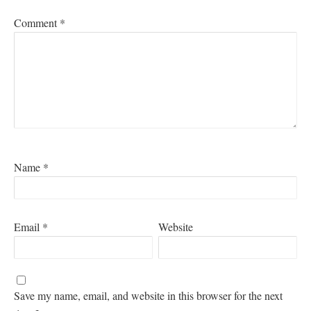
Comment
*
Name
*
Email
*
Website
Save my name, email, and website in this browser for the next
V iskanju sive: “Sprejeti se.”