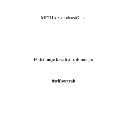
MEDIA
/ #podcastGuest
Podri moje kreativo z donacijo:
#selfportrait