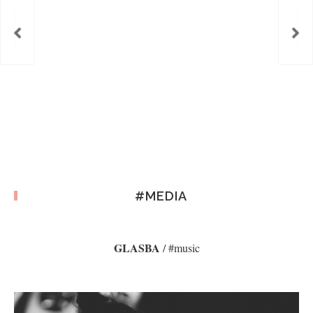
#MEDIA
GLASBA
/ #music