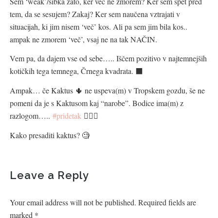
Sem ‘weak’/šibka zato, ker več ne zmorem? Ker sem spet pred
tem, da se sesujem? Zakaj? Ker sem naučena vztrajati v
situacijah, ki jim nisem ‘več’ kos. Ali pa sem jim bila kos..
ampak ne zmorem ‘več’, vsaj ne na tak NAČIN.
Vem pa, da dajem vse od sebe….. Iščem pozitivo v najtemnejših
kotičkih tega temnega, Črnega kvadrata. ⬛️
Ampak… če Kaktus 🌵 ne uspeva(m) v Tropskem gozdu, še ne
pomeni da je s Kaktusom kaj “narobe”. Bodice ima(m) z
razlogom…..
#pridetak
🤷🏻‍♀️
Kako presaditi kaktus? 🧐
Leave a Reply
Your email address will not be published.
Required fields are
marked
*