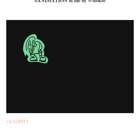
#ANIMATION of me by @stokto
via GIPHY