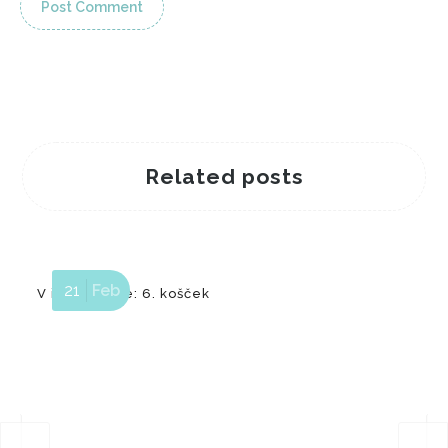
Related posts
21
Feb
V iskanju sive: 6. košček