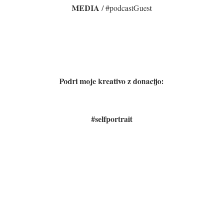
MEDIA
/ #podcastGuest
Podri moje kreativo z donacijo:
#selfportrait