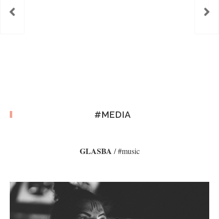
#MEDIA
GLASBA
/ #music