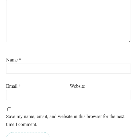
Name
*
Email
*
Website
Save my name, email, and website in this browser for the next
V iskanju sive: 6. košček
time I comment.