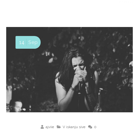
14
Sep
ajviie
V iskanju sive
0